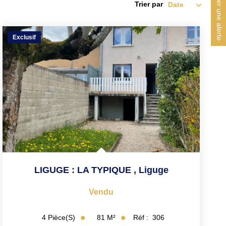
Créer une alerte
Trier par
Exclusif
LIGUGE : LA TYPIQUE
,
Liguge
Vendu
81
M²
Réf :
306
4
Pièce(s)