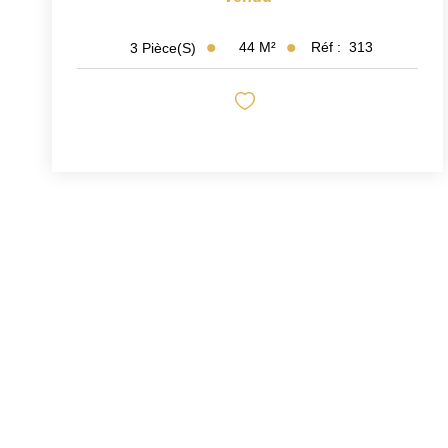
44
M²
Réf :
313
3
Pièce(s)