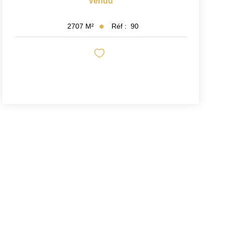
Vendu
Réf :
90
2707
M²