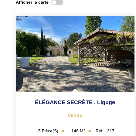
Afficher la carte
ÉLÉGANCE SECRÈTE
,
Liguge
Vendu
146
M²
Réf :
317
5
Pièce(s)