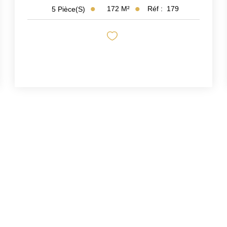
172
M²
Réf :
179
5
Pièce(s)