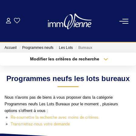
ACHETER
LOUER
Accueil
Programmes neufs
Les Lots
Bureaux
Modifier les critères de recherche
Type de transaction
Localisation
FAIRE GÉRER
Acheter
Localisation
Programmes neufs les lots bureaux
Type de bien
Sélectionnez...
Surface min
L'AGENCE
Nous n'avons pas de biens à vous proposer dans la catégorie
Plus de critères
Budget max
NOS SERVICES
Programmes neufs Les Lots Bureaux pour le moment , plusieurs
options s'offrent à vous :
Créer une alerte
Re-soumettre la recherche avec moins de critères.
CONTACT
Transmettez-nous votre demande