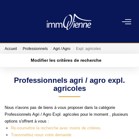
ACHETER
LOUER
Accueil
Professionnels
Agri / Agro
Expl. agricoles
Modifier les critères de recherche
Type de transaction
Localisation
FAIRE GÉRER
Acheter
Localisation
Professionnels agri / agro expl.
Type de bien
Sélectionnez...
Surface min
L'AGENCE
agricoles
Plus de critères
Budget max
NOS SERVICES
Nous n'avons pas de biens à vous proposer dans la catégorie
Professionnels Agri / Agro Expl. agricoles pour le moment , plusieurs
Créer une alerte
options s'offrent à vous :
CONTACT
Re-soumettre la recherche avec moins de critères.
Transmettez-nous votre demande