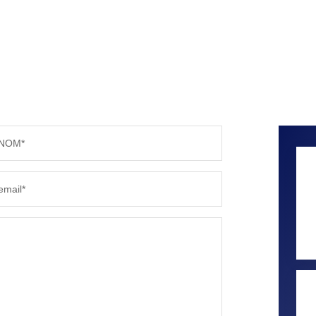
NOM*
email*