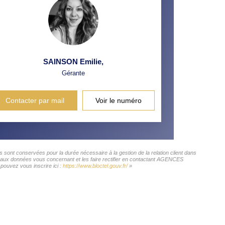
SAINSON Emilie
,
Gérante
Contacter par mail
Voir le numéro
ont conservées pour la durée nécessaire à la gestion de la relation client dans
cès aux données vous concernant et les faire rectifier en contactant AGENCES
ouvez vous inscrire ici :
https://www.bloctel.gouv.fr/
»