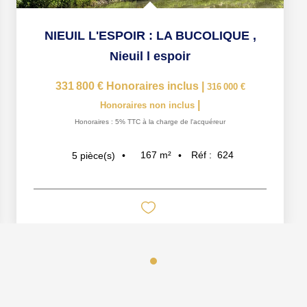
NIEUIL L'ESPOIR : LA BUCOLIQUE
,
Nieuil l espoir
331 800 €
Honoraires inclus
|
316 000 €
|
Honoraires non inclus
Honoraires : 5% TTC à la charge de l'acquéreur
167
m²
Réf :
624
5
pièce(s)