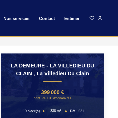
Nos services
Contact
Estimer
LA DEMEURE - LA VILLEDIEU DU
CLAIN
,
La Villedieu Du Clain
399 000 €
dont 5% TTC d'honoraires
338
m²
10
pièce(s)
Réf :
631