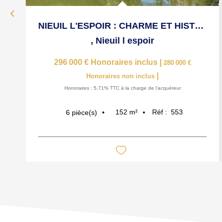
NIEUIL L'ESPOIR : CHARME ET HISTOIRE
,
Nieuil l espoir
296 000 €
Honoraires inclus
|
280 000 €
|
Honoraires non inclus
Honoraires : 5,71% TTC à la charge de l'acquéreur
152
m²
Réf :
553
6
pièce(s)