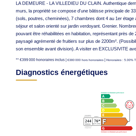
LA DEMEURE - LA VILLEDIEU DU CLAIN. Authentique demeure 
murs, la propriété se compose d'une bâtisse principale de 
(sols, poutres, cheminées), 7 chambres dont 4 au 1er étage a
séjour et salon orienté sur jardin verdoyant. Grenier. Nomb
pouvant être réhabilitées en habitation, représentant près de
paysagé agrémenté de fruitiers sur plus de 2200m². (Possibili
son ensemble avant division). A visiter en EXCLUSIVITE av
** €399 000
honoraires inclus
|
|
€380 000
hors honoraires
Honoraires : 5.00% T
Diagnostics énergétiques