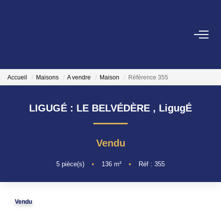
ACHETER
LOUER
Accueil
Maisons
A vendre
Maison
Référence 355
LIGUGÉ : LE BELVÉDÈRE
,
LigugÉ
FAIRE GÉRER
L'AGENCE
Vendu
5
pièce(s)
•
136
m²
•
Réf : 355
NOS SERVICES
CONTACT
Vendu