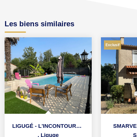
Les biens similaires
Exclusif
LIGUGÉ - L'INCONTOURNABLE
SMARVES
,
Liguge
S