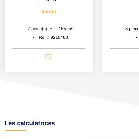
Vendu
155
m²
7
pièce(s)
5
pièce
Réf :
9215468
Les calculatrices