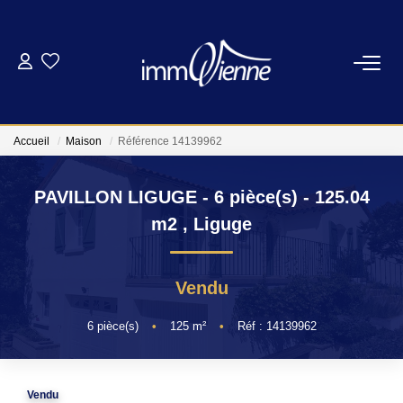
ACHETER
LOUER
Accueil
Maison
Référence 14139962
PAVILLON LIGUGE - 6 pièce(s) - 125.04
FAIRE GÉRER
m2
,
Liguge
L'AGENCE
Vendu
NOS SERVICES
6
pièce(s)
•
125
m²
•
Réf : 14139962
CONTACT
Vendu