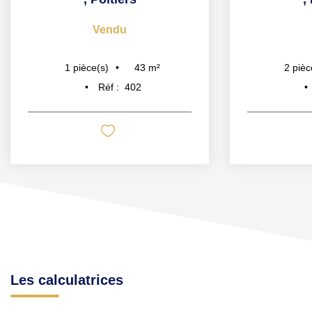
Vendu
43
m²
1
pièce(s)
2
pièc
Réf :
402
Les calculatrices