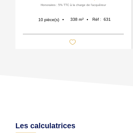
Honoraires : 5% TTC à la charge de l'acquéreur
338
m²
Réf :
631
10
pièce(s)
Les calculatrices