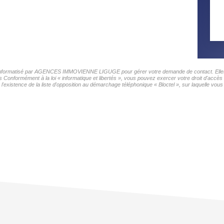
ier informatisé par AGENCES IMMOVIENNE LIGUGE pour gérer votre demande de contact. Elles s
ers Conformément à la loi « informatique et libertés », vous pouvez exercer votre droit d'ac
nce de la liste d'opposition au démarchage téléphonique « Bloctel », sur laquelle vous p