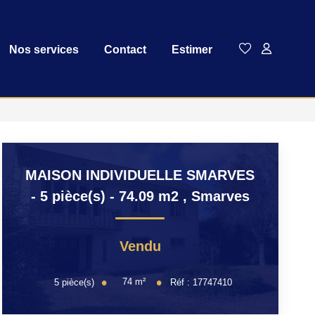
Nos services
Contact
Estimer
MAISON INDIVIDUELLE SMARVES
- 5 pièce(s) - 74.09 m2
,
Smarves
Vendu
74
m²
5
pièce(s)
Réf :
17747410