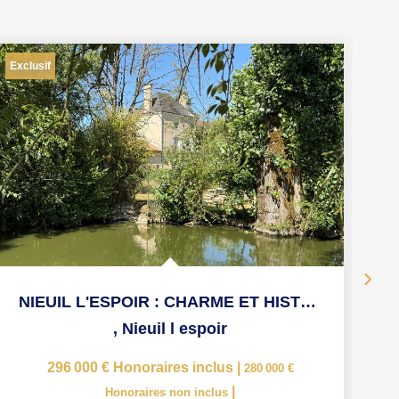
Exclusif
NIEUIL L'ESPOIR : CHARME ET HISTOIRE
,
Nieuil l espoir
296 000 €
Honoraires inclus
|
280 000 €
|
Honoraires non inclus