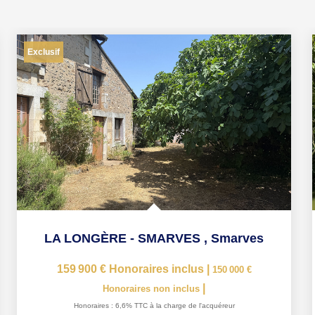
Exclusif
LA LONGÈRE - SMARVES
,
Smarves
159 900 €
Honoraires inclus
|
150 000 €
|
Honoraires non inclus
Honoraires : 6,6% TTC à la charge de l'acquéreur