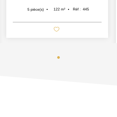
122
m²
Réf :
445
5
pièce(s)