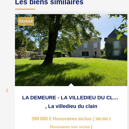
Les biens similaires
Exclusif
LA DEMEURE - LA VILLEDIEU DU CLAIN
,
La villedieu du clain
399 000 €
Honoraires inclus
|
380 000 €
|
Honoraires non inclus