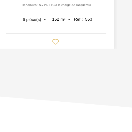
Honoraires : 5,71% TTC à la charge de l'acquéreur
152
m²
Réf :
553
6
pièce(s)