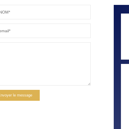
NOM*
email*
nvoyer le message